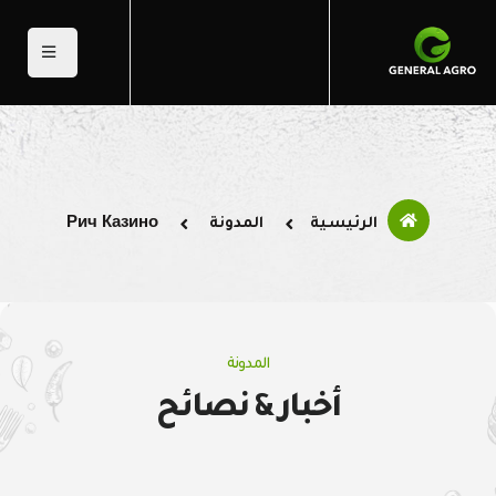
الرئيسية
المدونة
Рич Казино
المدونة
أخبار & نصائح