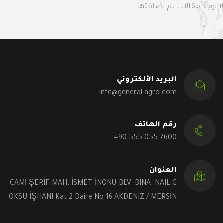
لا يوجد مقالات تم اضافتها
البريد الألكتروني
info@general-agro.com
رقم الهاتف
+90 555 055 7600
العنوان
CAMİ ŞERİF MAH. İSMET İNÖNÜ BLV. BİNA: NAİL G
ÖKSU İŞHANI Kat:2 Daire No:16 AKDENIZ / MERSİN