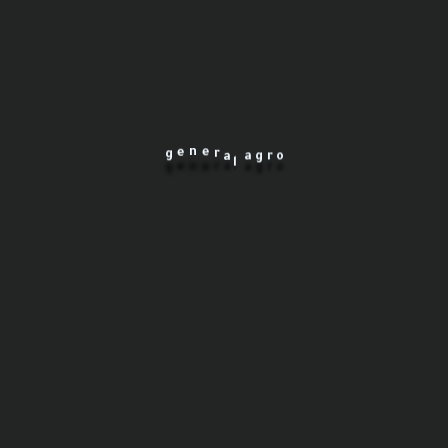
٣٥٠ كيلو
الوزن
٢٩٠
الكمية
r
a
e
n
l
e
g
a
g
r
o
طلب تفاصيل
مشاركة