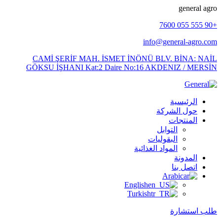
g
e
n
e
r
a
l
a
g
r
o
+90 555 055 7600
info@general-agro.com
CAMİ ŞERİF MAH. İSMET İNÖNÜ BLV. BİNA: NAİL
GÖKSU İŞHANI Kat:2 Daire No:16 AKDENIZ / MERSİN
الرئيسية
حول الشركة
المنتجات
التوابل
البقوليات
المواد الغذائية
المدونة
اتصل بنا
Arabic
English
Turkish
طلب استشارة