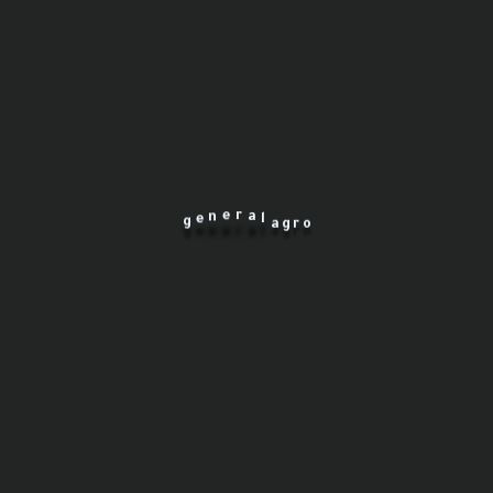
تمور
l
a
r
e
n
e
g
a
g
r
o
صلصة البندورة